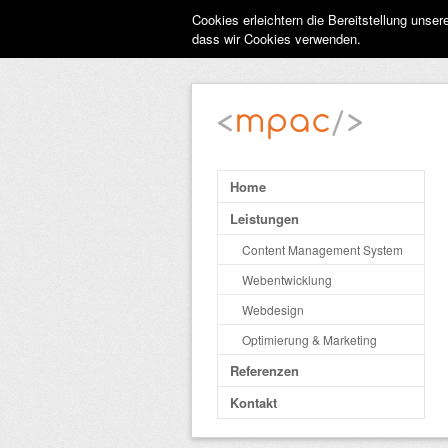
Cookies erleichtern die Bereitstellung unse
dass wir Cookies verwenden.
Home
Leistungen
Content Management System
Webentwicklung
Webdesign
Optimierung & Marketing
Referenzen
Kontakt