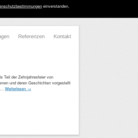
enschutzbestimmungen
einverstanden,
ngen
Referenzen
Kontakt
Teil der Zehnjahresfeier von
hmen und deren Geschichten vorgestellt
e …
Weiterlesen
→